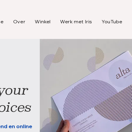
me
Over
Winkel
Werk met Iris
YouTube
your
oices
end en online