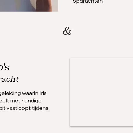
opdrachten.
&
's
racht
leiding waarin Iris
eelt met handige
it vastloopt tijdens