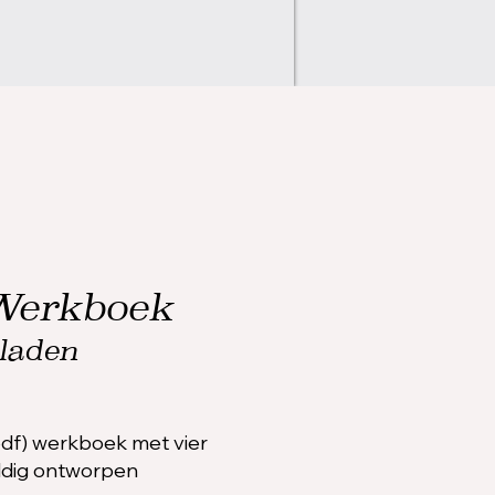
Werkboek
laden
(.pdf) werkboek met vier
uldig ontworpen