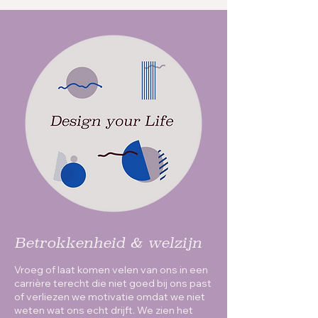
Betrokkenheid & welzijn
Vroeg of laat komen velen van ons in een
carrière terecht die niet goed bij ons past
of verliezen we motivatie omdat we niet
weten wat ons echt drijft. We zien het