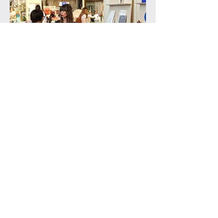
Iris geniet ervan om haar verhaal en
ervaringen te delen over hoe praktische
ontwerptools en -methoden je in staat
stellen om je leven vorm te geven.
Wanneer je Iris boekt voor een
evenement om te spreken of exposeren,
zal ze ervoor zorgen dat haar creatieve
energie je inspireert.
Voorbeelden